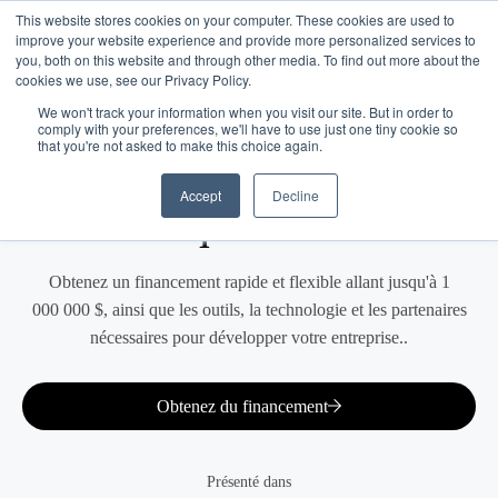
This website stores cookies on your computer. These cookies are used to
improve your website experience and provide more personalized services to
you, both on this website and through other media. To find out more about the
cookies we use, see our Privacy Policy.
We won't track your information when you visit our site. But in order to
comply with your preferences, we'll have to use just one tiny cookie so
that you're not asked to make this choice again.
Financer votre croissance
Accept
Decline
n'est qu'un
début.
Obtenez un financement rapide et flexible allant jusqu'à 1
000 000 $, ainsi que les outils, la technologie et les partenaires
nécessaires pour développer votre entreprise..
Obtenez du financement
Présenté dans